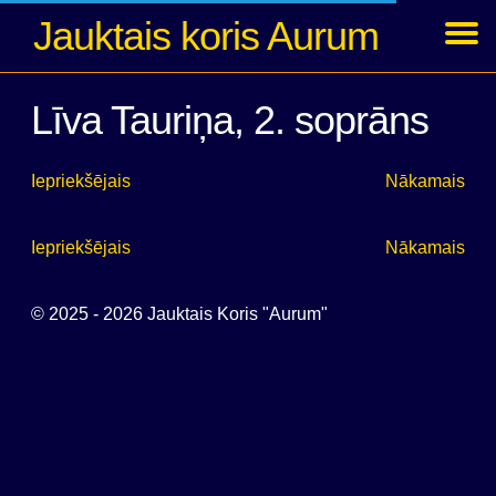
Jauktais koris Aurum
Ziņas
Koncerti
Foto
Par kori
Dalībnieki
Arhīvs
Ienākt
Līva Tauriņa, 2. soprāns
Iepriekšējais
Nākamais
Iepriekšējais
Nākamais
© 2025 - 2026 Jauktais Koris "Aurum"