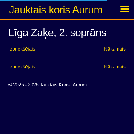
Jauktais koris Aurum
Ziņas
Koncerti
Foto
Par kori
Dalībnieki
Arhīvs
Ienākt
Līga Zaķe, 2. soprāns
Iepriekšējais
Nākamais
Iepriekšējais
Nākamais
© 2025 - 2026 Jauktais Koris "Aurum"