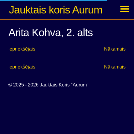
Jauktais koris Aurum
Ziņas
Koncerti
Foto
Par kori
Dalībnieki
Arhīvs
Ienākt
Arita Kohva, 2. alts
Iepriekšējais
Nākamais
Iepriekšējais
Nākamais
© 2025 - 2026 Jauktais Koris "Aurum"