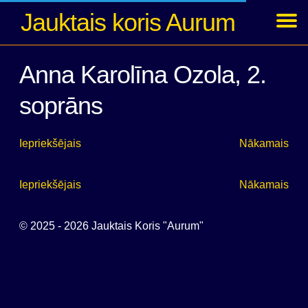
Jauktais koris Aurum
Ziņas
Koncerti
Foto
Par kori
Dalībnieki
Arhīvs
Ienākt
Anna Karolīna Ozola, 2.
soprāns
Iepriekšējais
Nākamais
Iepriekšējais
Nākamais
© 2025 - 2026 Jauktais Koris "Aurum"