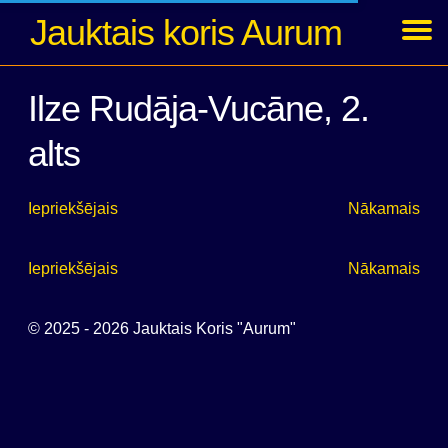
Jauktais koris Aurum
Ziņas
Koncerti
Foto
Par kori
Dalībnieki
Arhīvs
Ienākt
Ilze Rudāja-Vucāne, 2.
alts
Iepriekšējais
Nākamais
Iepriekšējais
Nākamais
© 2025 - 2026 Jauktais Koris "Aurum"