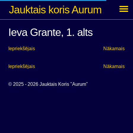
Jauktais koris Aurum
Ziņas
Koncerti
Foto
Par kori
Dalībnieki
Arhīvs
Ienākt
Ieva Grante, 1. alts
Iepriekšējais
Nākamais
Iepriekšējais
Nākamais
© 2025 - 2026 Jauktais Koris "Aurum"