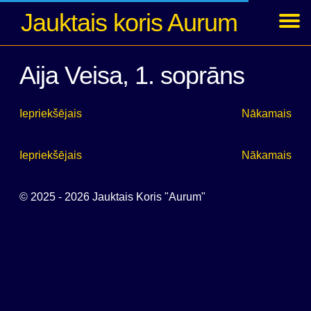
Jauktais koris Aurum
Ziņas
Koncerti
Foto
Par kori
Dalībnieki
Arhīvs
Ienākt
Aija Veisa, 1. soprāns
Iepriekšējais
Nākamais
Iepriekšējais
Nākamais
© 2025 - 2026 Jauktais Koris "Aurum"