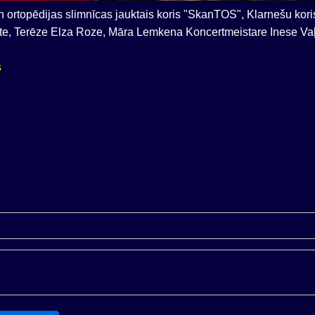
 ortopēdijas slimnīcas jauktais koris "SkanTOS", Klarnešu koris
īte, Terēze Elza Roze, Māra Lemkena Koncertmeistare Inese Va
s