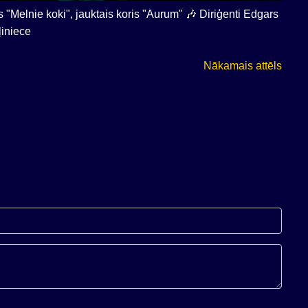
 "Melnie koki", jauktais koris "Aurum" 🎶 Diriģenti Edgars
ļiniece
Nākamais attēls