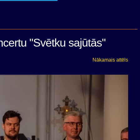
certu "Svētku sajūtās"
Nākamais attēls