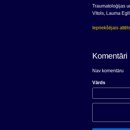
Traumatoloģijas un
Vītols, Lauma Egl
Iepriekšējais attēl
Komentāri
Nav komentāru
Vārds