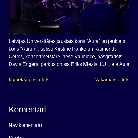
Latvijas Universitātes jauktais koris “Aura” un jauktais
koris “Aurum”, solisti Kristīne Paņko un Raimonds
Celms, koncertmeistare Inese Vaļiniece, basģitārists
Dāvis Engers, perkusionists Ēriks Miezis. LU Lielā Aula
Iepriekšējais attēls
Nākamais attēls
Komentāri
Nav komentāru
Vārds