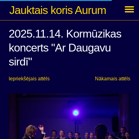
Jauktais koris Aurum
Ziņas
Koncerti
Foto
Par kori
Dalībnieki
Arhīvs
Ienākt
2025.11.14. Kormūzikas
koncerts "Ar Daugavu
sirdī"
Iepriekšējais attēls
Nākamais attēls