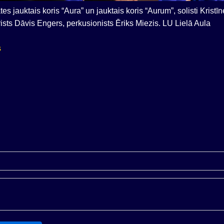
ātes jauktais koris “Aura” un jauktais koris “Aurum”, solisti Kr
rists Dāvis Engers, perkusionists Ēriks Miezis. LU Lielā Aula
s