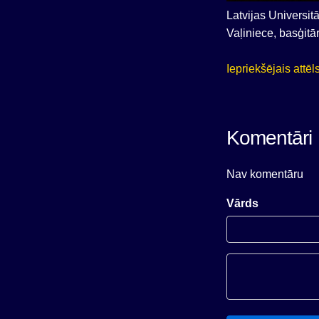
Latvijas Universit
Vaļiniece, basģitā
Iepriekšējais attēl
Komentāri
Nav komentāru
Vārds