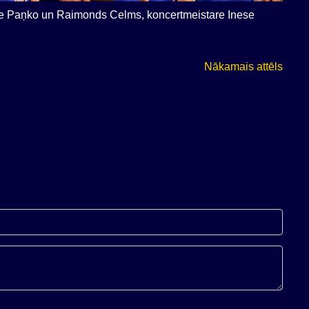
istīne Paņko un Raimonds Celms, koncertmeistare Inese
Nākamais attēls