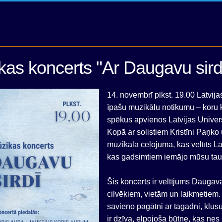
as koncerts "Ar Daugavu sird
14. novembrī plkst. 19.00 Latvijas
īpašu muzikālu notikumu – koru k
spēkus apvienos Latvijas Universi
Kopā ar solistiem Kristīni Paņko
muzikālā ceļojumā, kas veltīts La
kas gadsimtiem iemājo mūsu taut
Šis koncerts ir veltījums Daugava
cilvēkiem, vietām un laikmetiem. 
savieno pagātni ar tagadni, klus
ir dzīva, elpojoša būtne, kas nes