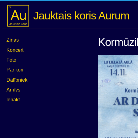
Jauktais koris Aurum
Kormūzik
Ziņas
Koncerti
Foto
Par kori
Dalībnieki
Arhīvs
Ienākt