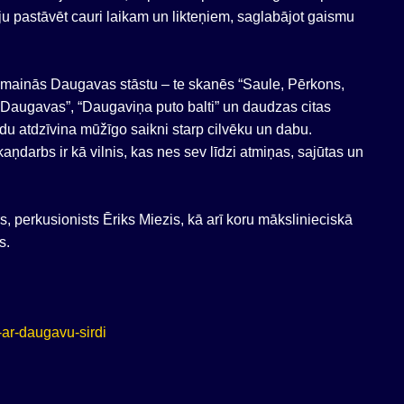
ju pastāvēt cauri laikam un likteņiem, saglabājot gaismu
mainās Daugavas stāstu – te skanēs “Saule, Pērkons,
 Daugavas”, “Daugaviņa puto balti” un daudzas citas
u atdzīvina mūžīgo saikni starp cilvēku un dabu.
aņdarbs ir kā vilnis, kas nes sev līdzi atmiņas, sajūtas un
s, perkusionists Ēriks Miezis, kā arī koru mākslinieciskā
s.
-ar-daugavu-sirdi