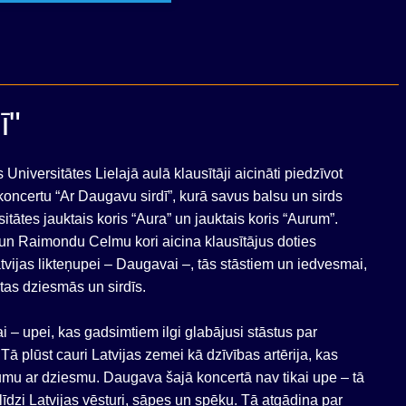
ī"
 Universitātes Lielajā aulā klausītāji aicināti piedzīvot
oncertu “Ar Daugavu sirdī”, kurā savus balsu un sirds
tātes jauktais koris “Aura” un jauktais koris “Aurum”.
 un Raimondu Celmu kori aicina klausītājus doties
tvijas likteņupei – Daugavai –, tās stāstiem un iedvesmai,
as dziesmās un sirdīs.
i – upei, kas gadsimtiem ilgi glabājusi stāstus par
Tā plūst cauri Latvijas zemei kā dzīvības artērija, kas
umu ar dziesmu. Daugava šajā koncertā nav tikai upe – tā
 līdzi Latvijas vēsturi, sāpes un spēku. Tā atgādina par