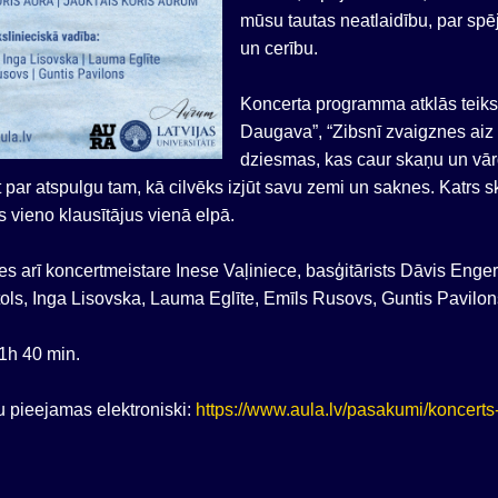
mūsu tautas neatlaidību, par spē
un cerību.
Koncerta programma atklās teiks
Daugava”, “Zibsnī zvaigznes aiz
dziesmas, kas caur skaņu un vārd
 par atspulgu tam, kā cilvēks izjūt savu zemi un saknes. Katrs sk
 vieno klausītājus vienā elpā.
es arī koncertmeistare Inese Vaļiniece, basģitārists Dāvis Enger
ols, Inga Lisovska, Lauma Eglīte, Emīls Rusovs, Guntis Pavilon
1h 40 min.
u pieejamas elektroniski:
https://www.aula.lv/pasakumi/koncerts